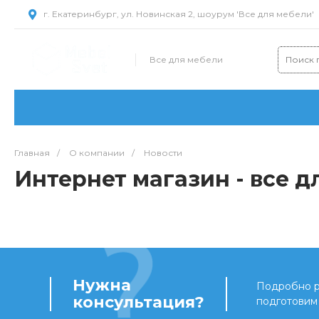
г. Екатеринбург, ул. Новинская 2, шоурум 'Все для мебели'
Все для мебели
Главная
/
О компании
/
Новости
Интернет магазин - все д
Нужна
Подробно ра
консультация?
подготовим