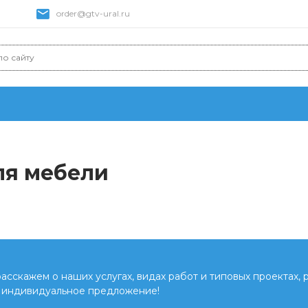
order@gtv-ural.ru
ля мебели
сскажем о наших услугах, видах работ и типовых проектах, 
 индивидуальное предложение!