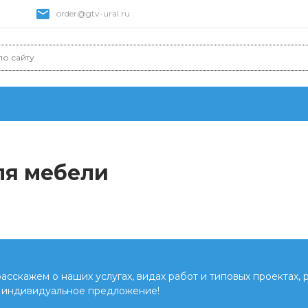
order@gtv-ural.ru
ля мебели
сскажем о наших услугах, видах работ и типовых проектах, 
 индивидуальное предложение!